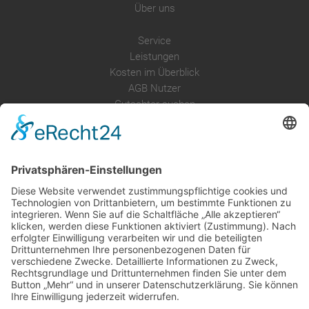
Über uns
Service
Leistungen
Kosten im Überblick
AGB Nutzer
Gutachter suchen
Gutachter Blog
Auftragsbörse
Anfrage
Presse
Partner: Der DGuSV
als Gutachter eintragen
Infos für Suchende