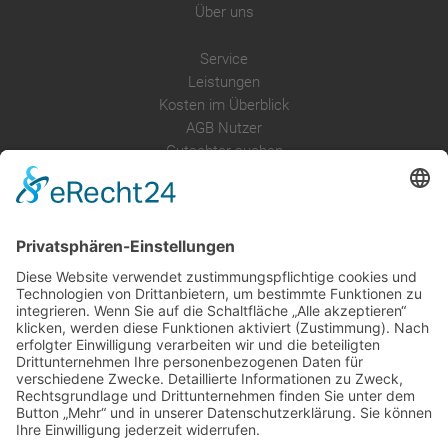
Über uns
Service
Leistungen
Kosten im Überblick
AGB Nutzer
Gutachter suchen
Gutachter Blog
Auftragsbörse
Anfrage
Presse
Partner: Der DGuSV
als Gutachter eintragen
Infos für Suchende