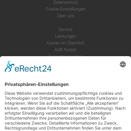
Datenschutz
Cookie-Einstellungen
Über uns
Service
Leistungen
Kosten im Überblick
AGB Nutzer
Gutachter suchen
Gutachter Blog
Auftragsbörse
Anfrage
Presse
Partner: Der DGuSV
als Gutachter eintragen
Infos für Suchende