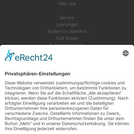
Über uns
Service
Leistungen
Kosten im Überblick
AGB Nutzer
Gutachter suchen
Gutachter Blog
Auftragsbörse
Anfrage
Presse
Partner: Der DGuSV
als Gutachter eintragen
Infos für Suchende