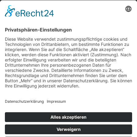
Über uns
Service
Leistungen
Kosten im Überblick
AGB Nutzer
Gutachter suchen
Gutachter Blog
Auftragsbörse
Anfrage
Presse
Partner: Der DGuSV
als Gutachter eintragen
Infos für Suchende