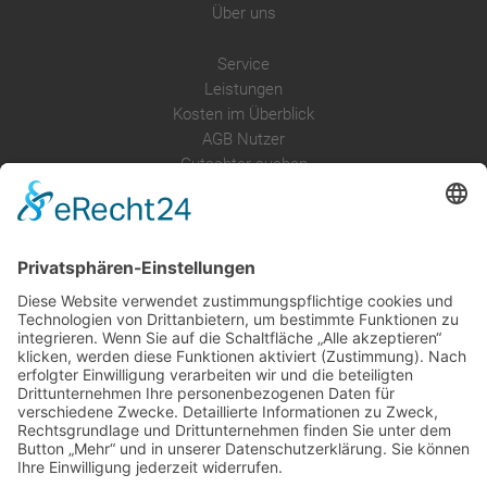
Über uns
Service
Leistungen
Kosten im Überblick
AGB Nutzer
Gutachter suchen
Gutachter Blog
Auftragsbörse
Anfrage
Presse
Partner: Der DGuSV
als Gutachter eintragen
Infos für Suchende