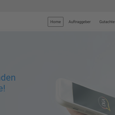
Home
Auftraggeber
Gutachte
nden
e!