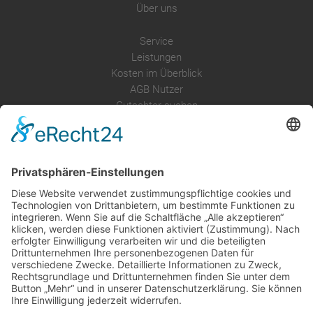
Über uns
Service
Leistungen
Kosten im Überblick
AGB Nutzer
Gutachter suchen
Gutachter Blog
Auftragsbörse
Anfrage
Presse
Partner: Der DGuSV
als Gutachter eintragen
Infos für Suchende