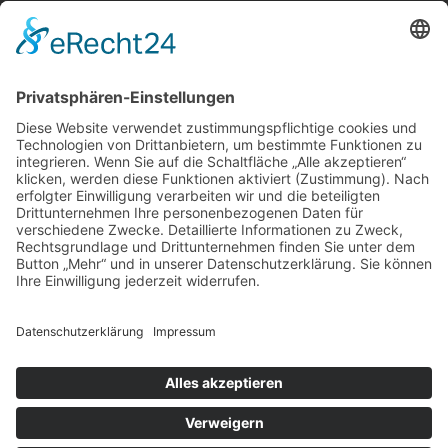
Über uns
Service
Leistungen
Kosten im Überblick
AGB Nutzer
Gutachter suchen
Gutachter Blog
Auftragsbörse
Anfrage
Presse
Partner: Der DGuSV
als Gutachter eintragen
Infos für Suchende