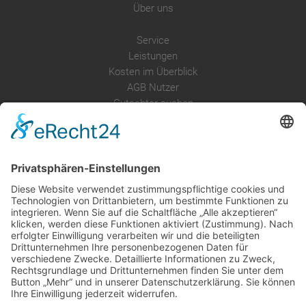
Über uns
Service
Leistungen
Kosten im Überblick
AGB Nutzer
Gutachter suchen
Gutachter Blog
Auftragsbörse
Anfrage
Presse
Partner: Der DGuSV
als Gutachter eintragen
Infos für Suchende