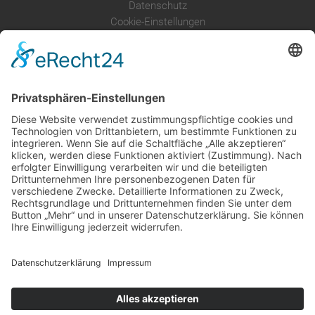
Datenschutz
Cookie-Einstellungen
Über uns
Service
Leistungen
Kosten im Überblick
AGB Nutzer
Gutachter suchen
Gutachter Blog
Auftragsbörse
Anfrage
Presse
Partner: Der DGuSV
als Gutachter eintragen
Infos für Suchende