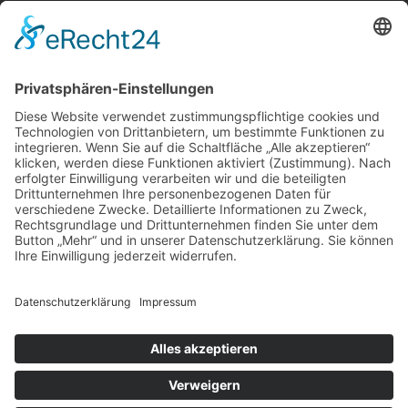
Über uns
Service
Leistungen
Kosten im Überblick
AGB Nutzer
Gutachter suchen
Gutachter Blog
Auftragsbörse
Anfrage
Presse
Partner: Der DGuSV
als Gutachter eintragen
Infos für Suchende