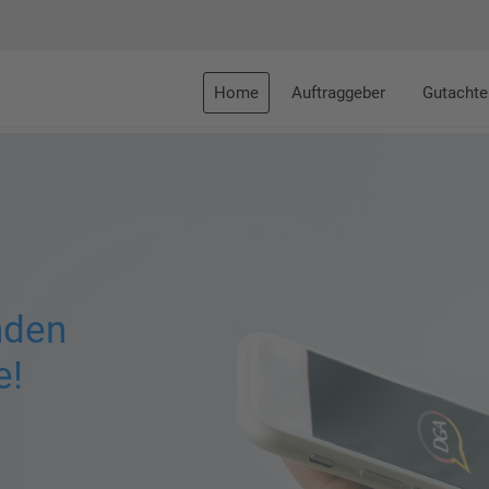
Home
Auftraggeber
Gutachte
nden
e!