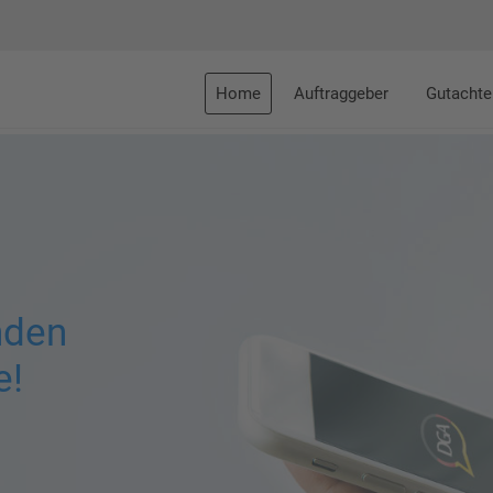
Home
Auftraggeber
Gutachte
nden
e!