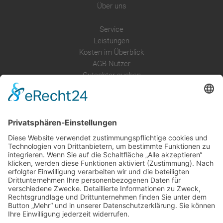
Über uns
Service
Leistungen
Kosten im Überblick
AGB Nutzer
Gutachter suchen
Gutachter Blog
Auftragsbörse
Anfrage
Presse
Partner: Der DGuSV
als Gutachter eintragen
Infos für Suchende