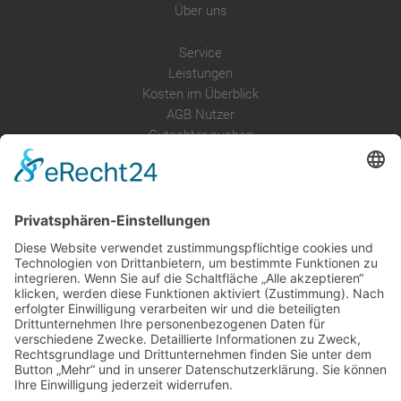
Über uns
Service
Leistungen
Kosten im Überblick
AGB Nutzer
Gutachter suchen
Gutachter Blog
Auftragsbörse
Anfrage
Presse
Partner: Der DGuSV
als Gutachter eintragen
Infos für Suchende