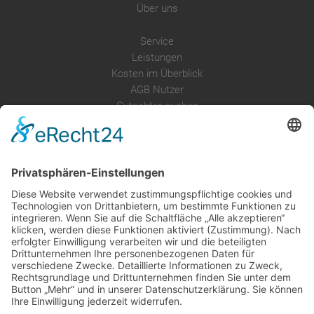
Über uns
Service
Leistungen
Kosten im Überblick
AGB Nutzer
Gutachter suchen
Gutachter Blog
Auftragsbörse
Anfrage
Presse
Partner: Der DGuSV
als Gutachter eintragen
Infos für Suchende