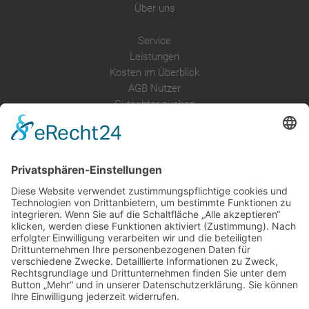
Über uns
Service
Leistungen
Kosten im Überblick
AGB Nutzer
Gutachter suchen
Gutachter Blog
Auftragsbörse
Anfrage
Presse
Partner: Der DGuSV
als Gutachter eintragen
Infos für Suchende