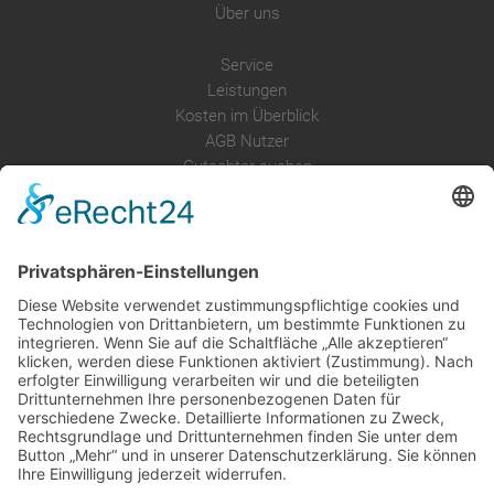
Über uns
Service
Leistungen
Kosten im Überblick
AGB Nutzer
Gutachter suchen
Gutachter Blog
Auftragsbörse
Anfrage
Presse
Partner: Der DGuSV
als Gutachter eintragen
Infos für Suchende