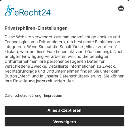
Über uns
Service
Leistungen
Kosten im Überblick
AGB Nutzer
Gutachter suchen
Gutachter Blog
Auftragsbörse
Anfrage
Presse
Partner: Der DGuSV
als Gutachter eintragen
Infos für Suchende