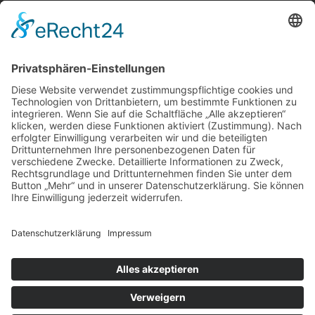
Über uns
Service
Leistungen
Kosten im Überblick
AGB Nutzer
Gutachter suchen
Gutachter Blog
Auftragsbörse
Anfrage
Presse
Partner: Der DGuSV
als Gutachter eintragen
Infos für Suchende