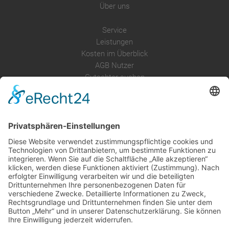
Über uns
Service
Leistungen
Kosten im Überblick
AGB Nutzer
Gutachter suchen
Gutachter Blog
Auftragsbörse
Anfrage
Presse
Partner: Der DGuSV
als Gutachter eintragen
Infos für Suchende