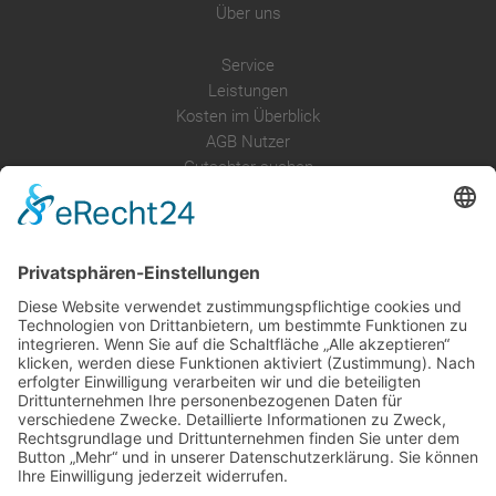
Über uns
Service
Leistungen
Kosten im Überblick
AGB Nutzer
Gutachter suchen
Gutachter Blog
Auftragsbörse
Anfrage
Presse
Partner: Der DGuSV
als Gutachter eintragen
Infos für Suchende