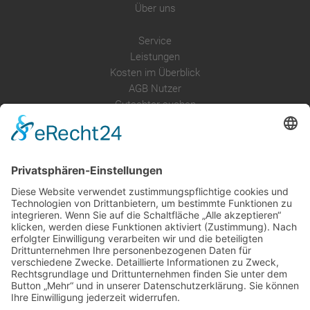
Über uns
Service
Leistungen
Kosten im Überblick
AGB Nutzer
Gutachter suchen
Gutachter Blog
Auftragsbörse
Anfrage
Presse
Partner: Der DGuSV
als Gutachter eintragen
Infos für Suchende