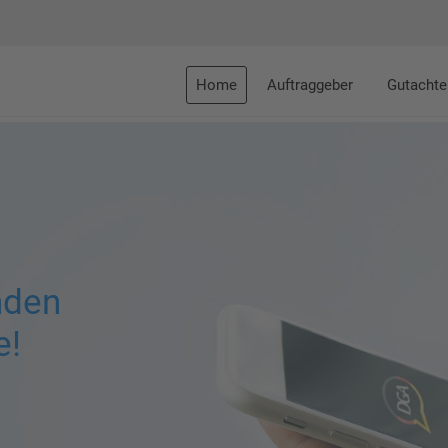
Home
Auftraggeber
Gutachte
nden
e!