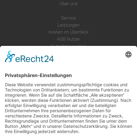
Über uns
Service
Leistungen
Kosten im Überblick
AGB Nutzer
Gutachter suchen
Gutachter Blog
Auftragsbörse
Anfrage
Presse
Partner: Der DGuSV
als Gutachter eintragen
Infos für Suchende