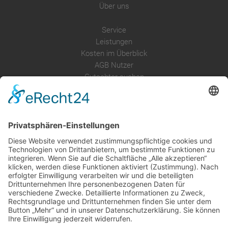
Über uns
Service
Leistungen
Kosten im Überblick
AGB Nutzer
Gutachter suchen
Gutachter Blog
Auftragsbörse
Anfrage
Presse
Partner: Der DGuSV
als Gutachter eintragen
Infos für Suchende