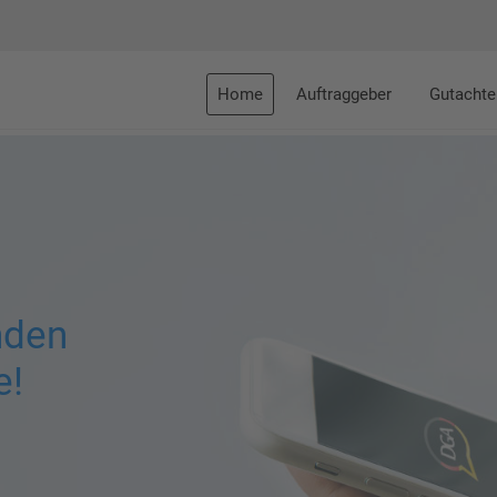
Home
Auftraggeber
Gutachte
nden
e!