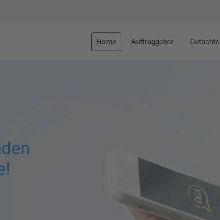
Home
Auftraggeber
Gutachte
nden
e!