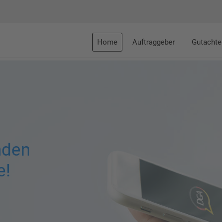
Home
Auftraggeber
Gutachte
nden
e!