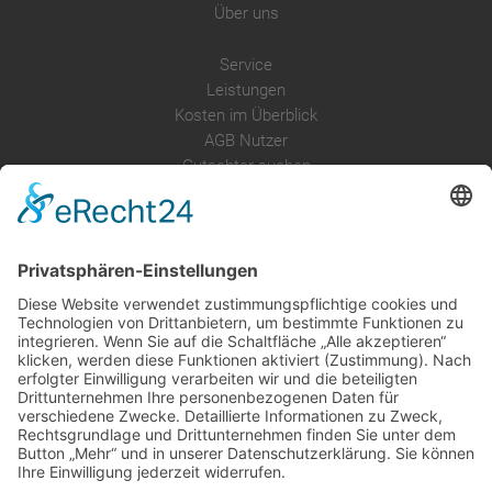
Über uns
Service
Leistungen
Kosten im Überblick
AGB Nutzer
Gutachter suchen
Gutachter Blog
Auftragsbörse
Anfrage
Presse
Partner: Der DGuSV
als Gutachter eintragen
Infos für Suchende