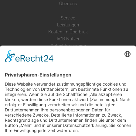
Über uns
Service
Leistungen
Kosten im Überblick
AGB Nutzer
Gutachter suchen
Gutachter Blog
Auftragsbörse
Anfrage
Presse
Partner: Der DGuSV
als Gutachter eintragen
Infos für Suchende