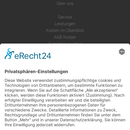
Über uns
Service
Leistungen
Kosten im Überblick
AGB Nutzer
Gutachter suchen
Gutachter Blog
Auftragsbörse
Anfrage
Presse
Partner: Der DGuSV
als Gutachter eintragen
Infos für Suchende