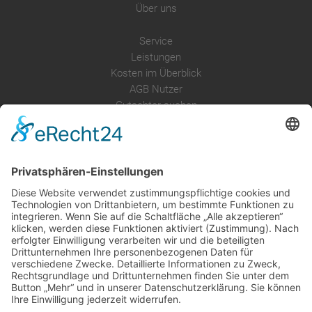
Über uns
Service
Leistungen
Kosten im Überblick
AGB Nutzer
Gutachter suchen
Gutachter Blog
Auftragsbörse
Anfrage
Presse
Partner: Der DGuSV
als Gutachter eintragen
Infos für Suchende