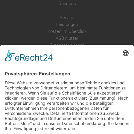
Über uns
Service
Leistungen
Kosten im Überblick
AGB Nutzer
Gutachter suchen
Gutachter Blog
Auftragsbörse
Anfrage
Presse
Partner: Der DGuSV
als Gutachter eintragen
Infos für Suchende