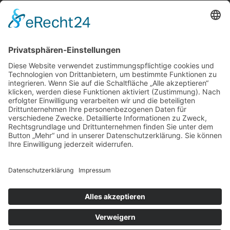
Über uns
Service
Leistungen
Kosten im Überblick
AGB Nutzer
Gutachter suchen
Gutachter Blog
Auftragsbörse
Anfrage
Presse
Partner: Der DGuSV
als Gutachter eintragen
Infos für Suchende