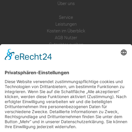
Über uns
Service
Leistungen
Kosten im Überblick
AGB Nutzer
Gutachter suchen
Gutachter Blog
Auftragsbörse
Anfrage
Presse
Partner: Der DGuSV
als Gutachter eintragen
Infos für Suchende