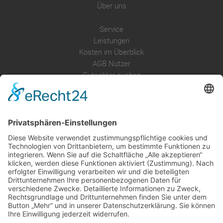
Über uns
Service
Leistungen
Kosten im Überblick
AGB Nutzer
Gutachter suchen
Gutachter Blog
Auftragsbörse
Anfrage
Presse
Partner: Der DGuSV
als Gutachter eintragen
Infos für Suchende