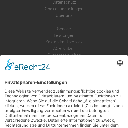
Datenschutz
Cookie-Einstellungen
Über uns
Service
Leistungen
Kosten im Überblick
AGB Nutzer
Gutachter suchen
Gutachter Blog
Auftragsbörse
Anfrage
Presse
Partner: Der DGuSV
als Gutachter eintragen
Infos für Suchende