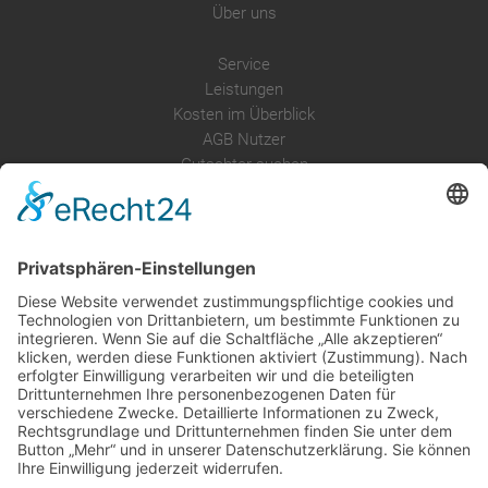
Über uns
Service
Leistungen
Kosten im Überblick
AGB Nutzer
Gutachter suchen
Gutachter Blog
Auftragsbörse
Anfrage
Presse
Partner: Der DGuSV
als Gutachter eintragen
Infos für Suchende