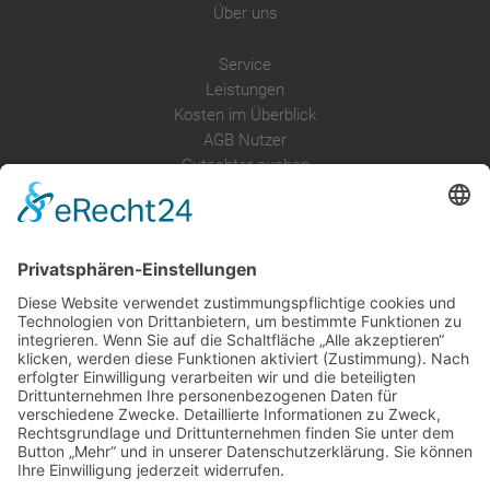
Über uns
Service
Leistungen
Kosten im Überblick
AGB Nutzer
Gutachter suchen
Gutachter Blog
Auftragsbörse
Anfrage
Presse
Partner: Der DGuSV
als Gutachter eintragen
Infos für Suchende