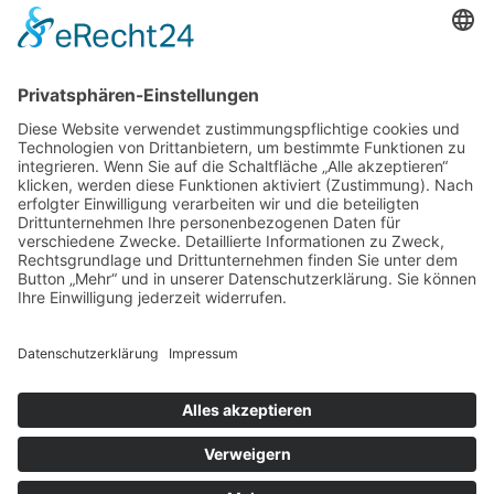
Gutachter Blog
Auftragsbörse
Anfrage
Presse
Partner: Der DGuSV
als Gutachter eintragen
Infos für Suchende