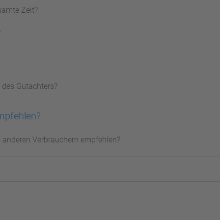
samte Zeit?
?
 des Gutachters?
mpfehlen?
s anderen Verbrauchern empfehlen?