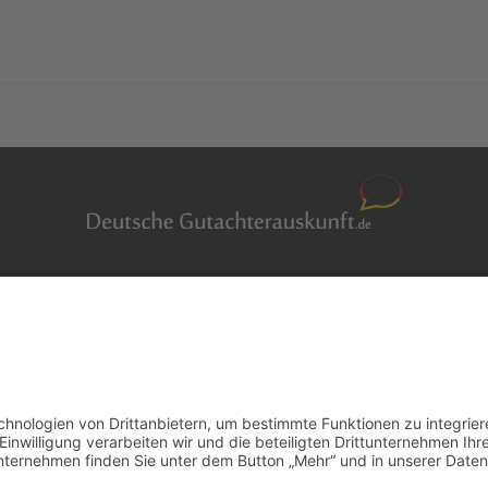
Auftragsbörse
en
Anfrage
m Überblick
Presse
er
Partner: Der DGuSV
r suchen
als Gutachter eintragen
r Blog
Infos für Suchende