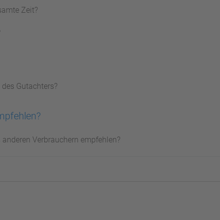
samte Zeit?
?
 des Gutachters?
mpfehlen?
s anderen Verbrauchern empfehlen?