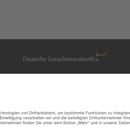
Auftragsbörse
en
Anfrage
m Überblick
Presse
er
Partner: Der DGuSV
r suchen
als Gutachter eintragen
r Blog
Infos für Suchende