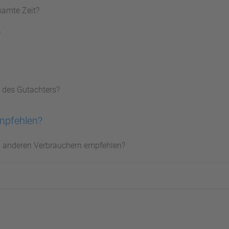
samte Zeit?
?
 des Gutachters?
mpfehlen?
s anderen Verbrauchern empfehlen?