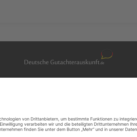
Auftragsbörse
en
Anfrage
m Überblick
Presse
er
Partner: Der DGuSV
r suchen
als Gutachter eintragen
r Blog
Infos für Suchende