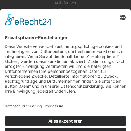
AGB Nutzer
Gutachter suchen
Gutachter Blog
Auftragsbörse
Anfrage
Presse
Partner: Der DGuSV
als Gutachter eintragen
Infos für Suchende