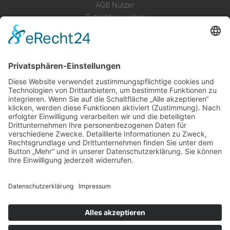
AGB Nutzer
Gutachter suchen
Gutachter Blog
Auftragsbörse
Anfrage
Presse
Partner: Der DGuSV
als Gutachter eintragen
Infos für Suchende