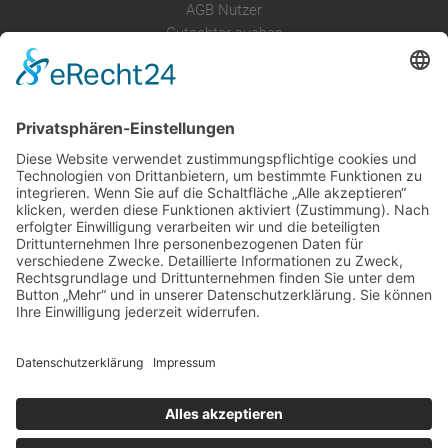
AGB Nutzer
Gutachter suchen
Gutachter Blog
Auftragsbörse
Anfrage
Presse
Partner: Der DGuSV
als Gutachter eintragen
Infos für Suchende