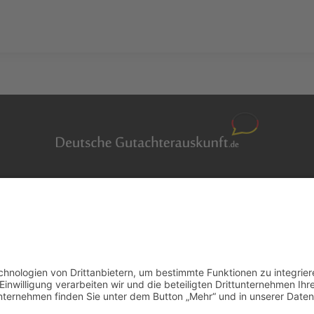
Auftragsbörse
en
Anfrage
m Überblick
Presse
er
Partner: Der DGuSV
r suchen
als Gutachter eintragen
r Blog
Infos für Suchende