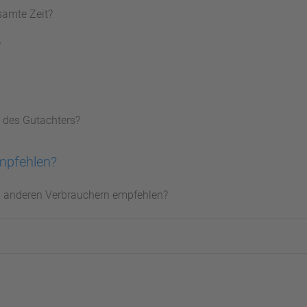
samte Zeit?
?
 des Gutachters?
mpfehlen?
s anderen Verbrauchern empfehlen?