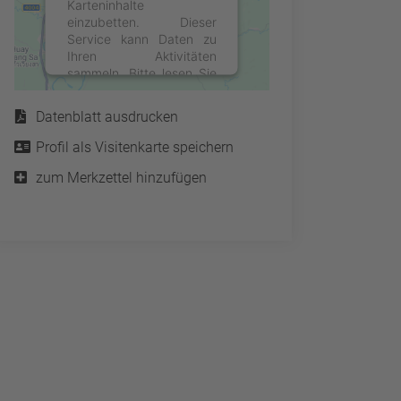
Karteninhalte
einzubetten. Dieser
Service kann Daten zu
Ihren Aktivitäten
sammeln. Bitte lesen Sie
Service
die Details durch und
stimmen Sie der Nutzung
Datenblatt ausdrucken
des Service zu, um diese
Karte anzuzeigen.
Profil als Visitenkarte speichern
zum Merkzettel hinzufügen
Mehr Informationen
Akzeptieren
powered by
Usercentrics
Consent Management
Platform
&
eRecht24