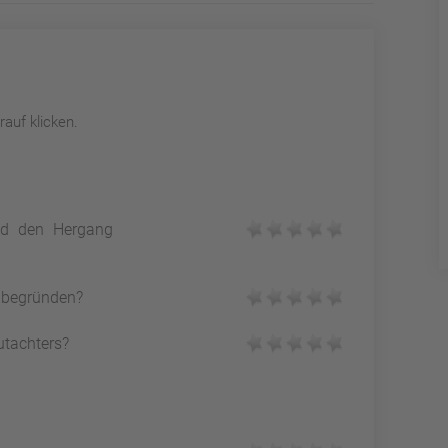
auf klicken.
und den Hergang
h begründen?
utachters?