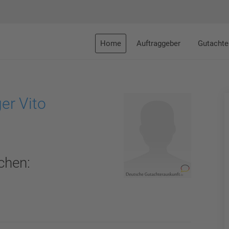
Home
Auftraggeber
Gutachte
er Vito
chen: